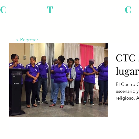
C
ENTROS
T
ECNOLÓGICOS
C
O
Inicio
¿Qué es un CTC?
Centros Tecnológicos Comunitarios
< Regresar
CTC 
luga
El Centro C
escenario y
r