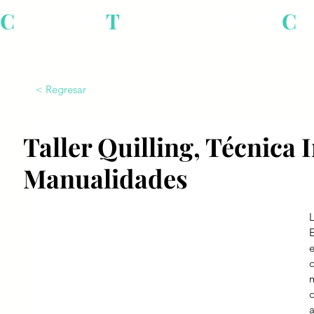
C
ENTROS
T
ECNOLÓGICOS
C
O
Inicio
¿Qué es un CTC?
Centros Tecnológicos Comunitarios
< Regresar
Taller Quilling, Técnica 
Manualidades
E