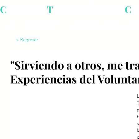
C
ENTROS
T
ECNOLÓGICOS
C
O
Inicio
¿Qué es un CTC?
Centros Tecnológicos Comunitarios
< Regresar
"Sirviendo a otros, me tr
Experiencias del Volunta
s